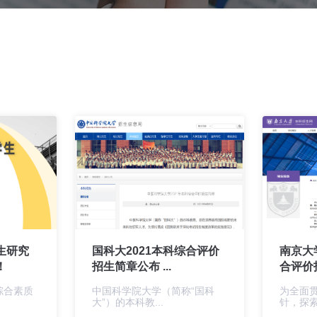
生研究
国科大2021本科综合评价
南京大
！
招生简章公布 ...
合评价
合素质
中国科学院大学（简称“国科
为全面
大”）的本科教...
针，探索